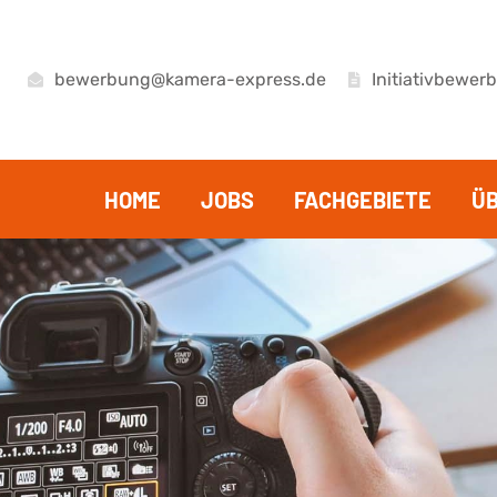
bewerbung@kamera-express.de
Initiativbewer
HOME
JOBS
FACHGEBIETE
Ü